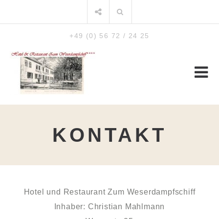
Zum
Suchen
Inhalt
nach:
+49 (0) 56 72 / 24 25
KONTAKT
Hotel und Restaurant Zum Weserdampfschiff
Inhaber: Christian Mahlmann