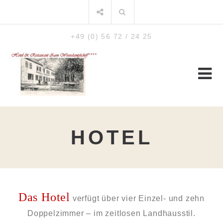
Zum
Suchen
Inhalt
nach:
+49 (0) 56 72 / 24 25
HOTEL
Das Hotel
verfügt über vier Einzel- und zehn
Doppelzimmer – im zeitlosen Landhausstil.